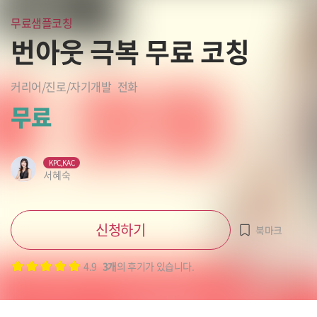
무료샘플코칭
번아웃 극복 무료 코칭
커리어/진로/자기개발
전화
무료
KPC,KAC
서혜숙
신청하기
북마크
4.9
3개
의 후기가 있습니다.