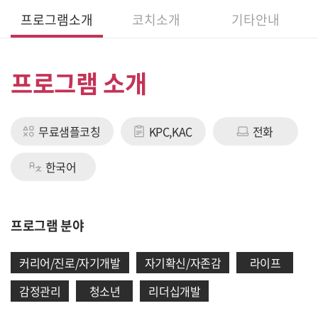
프로그램소개
코치소개
기타안내
프로그램 소개
무료샘플코칭
KPC,KAC
전화
한국어
프로그램 분야
커리어/진로/자기개발
자기확신/자존감
라이프
감정관리
청소년
리더십개발