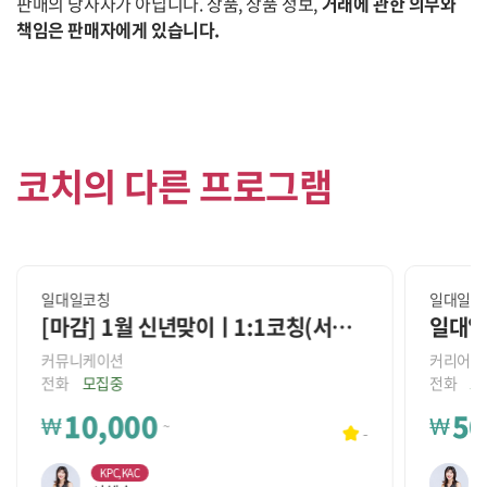
판매의 당사자가 아닙니다. 상품, 상품 정보,
거래에 관한 의무와
책임은 판매자에게 있습니다.
코치의 다른 프로그램
일대일코칭
일대일코
[마감] 1월 신년맞이ㅣ1:1코칭(서혜숙코치)
일대일
커뮤니케이션
커리어/진
전화
모집중
전화
모
10,000
50
₩
₩
~
-
KPC,KAC